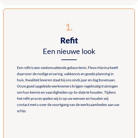
1.
Refit
Een nieuwe look
Een refit is een veelomvattende gebeurtenis. Flevo Marina heeft
daarvoor de nodige ervaring, vakkennis en goede planning in
huis. Kwaliteit leveren staat bij ons sinds jaar en dag bovenaan.
Onze goed opgeleide werknemers krijgen regelmatig trainingen
om hun kennis en vaardigheden up-to-date te houden. Tijdens
het refit-proces spelen wij in op uw wensen en houden wij
contact met u over de voortgang van de werkzaamheden aan uw
schip.