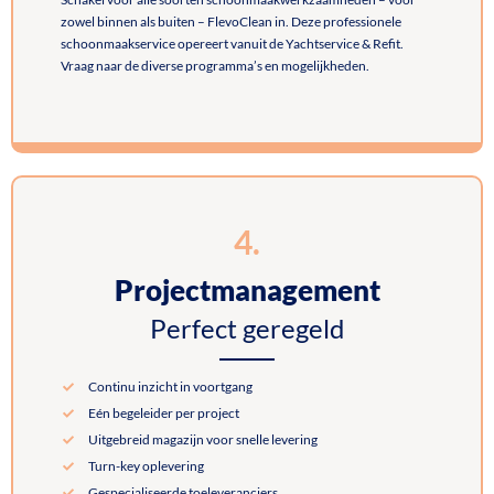
zowel binnen als buiten – FlevoClean in. Deze professionele
schoonmaakservice opereert vanuit de Yachtservice & Refit.
Vraag naar de diverse programma’s en mogelijkheden.
4.
Projectmanagement
Perfect geregeld
Continu inzicht in voortgang
Eén begeleider per project
Uitgebreid magazijn voor snelle levering
Turn-key oplevering
Gespecialiseerde toeleveranciers