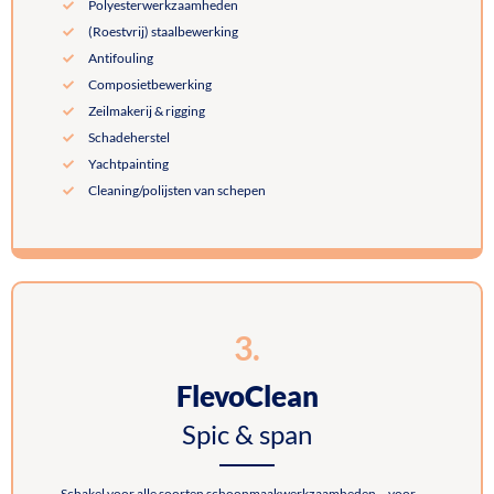
Polyesterwerkzaamheden
(Roestvrij) staalbewerking
Antifouling
Composietbewerking
Zeilmakerij & rigging
Schadeherstel
Yachtpainting
Cleaning/polijsten van schepen
3.
FlevoClean
Spic & span
Schakel voor alle soorten schoonmaakwerkzaamheden – voor