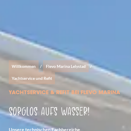
Willkommen
/
Flevo Marina Lelystad
/
Yachtservice und Refit
YACHTSERVICE & REFIT BEI FLEVO MARINA
SORGLOS AUFS WASSER!
Unsere technischen Fachbereiche