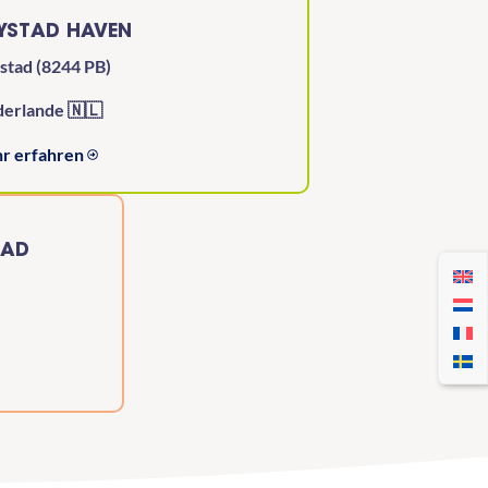
LYSTAD HAVEN
stad (8244 PB)
derlande 🇳🇱
r erfahren
TAD