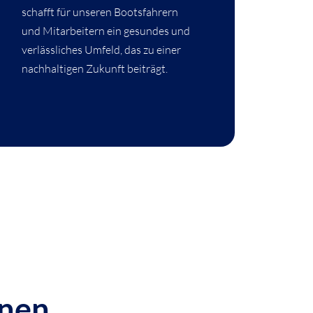
schafft für unseren Bootsfahrern
und Mitarbeitern ein gesundes und
verlässliches Umfeld, das zu einer
nachhaltigen Zukunft beiträgt.
en ...