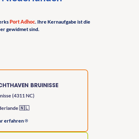
werks
Port Adhoc
. Ihre Kernaufgabe ist die
eer gewidmet sind.
CHTHAVEN BRUINISSE
nisse (4311 NC)
derlande 🇳🇱
r erfahren