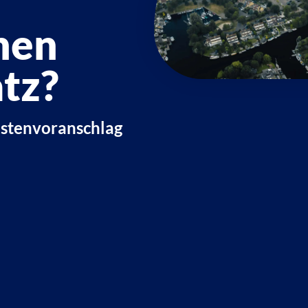
nen
tz?
ostenvoranschlag