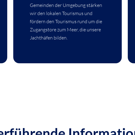
Gemeinden der Umgebung stärken
wir den lokalen Tourismus und
fördern den Tourismus rund um die
Zugangstore zum Meer, die unsere
Jachthäfen bilden.
rführende Information