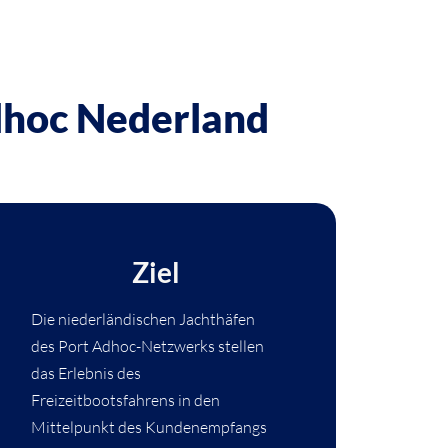
dhoc Nederland
Ziel
Die niederländischen Jachthäfen
des Port Adhoc-Netzwerks stellen
das Erlebnis des
Freizeitbootsfahrens in den
Mittelpunkt des Kundenempfangs