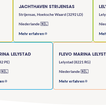
JACHTHAVEN STRIJENSAS
LE
Strijensas, Hoeksche Waard (3292 LD)
Lely
Niederlande 🇳🇱
Nie
Mehr erfahren
Meh
INA LELYSTAD
FLEVO MARINA LELYS
42 PE)
Lelystad (8221 RG)
 🇳🇱
Niederlande 🇳🇱
ren
Mehr erfahren