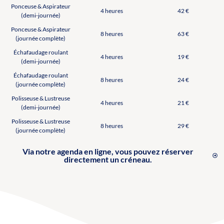
Ponceuse & Aspirateur
4 heures
42 €
(demi-journée)
Ponceuse & Aspirateur
8 heures
63 €
(journée complète)
Échafaudage roulant
4 heures
19 €
(demi-journée)
Échafaudage roulant
8 heures
24 €
(journée complète)
Polisseuse & Lustreuse
4 heures
21 €
(demi-journée)
Polisseuse & Lustreuse
8 heures
29 €
(journée complète)
Via notre agenda en ligne, vous pouvez réserver
directement un créneau.