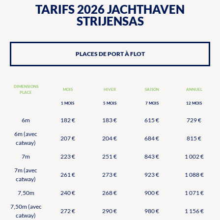
TARIFS 2026 JACHTHAVEN
STRIJENSAS
PLACES DE PORT À FLOT
DIMENSIONS
MOIS
HIVER
SAISON
ANNUEL
PLACE
1 MOIS
5 MOIS
7 MOIS
12 MOIS
6m
182 €
183 €
615 €
729 €
6m (avec
207 €
204 €
684 €
815 €
catway)
7m
223 €
251 €
843 €
1 002 €
7m (avec
261 €
273 €
923 €
1 088 €
catway)
7,50m
240 €
268 €
900 €
1 071 €
7,50m (avec
272 €
290 €
980 €
1 156 €
catway)