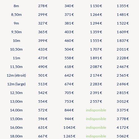
8m
278 €
340 €
1 150 €
1 355 €
8,50m
299 €
371 €
1 264 €
1 481 €
9m
327 €
381 €
1 294 €
1 522 €
9,50m
365 €
403 €
1 359 €
1 609 €
10m
399 €
460 €
1 555 €
1 837 €
10,50m
433 €
504 €
1 707 €
2 011 €
11m
473 €
558 €
1 891 €
2 228 €
11,50m
490 €
618 €
2 087 €
2 467 €
12m (étroit)
501 €
642 €
2 174 €
2 565 €
12m (large)
513 €
674 €
2 283 €
2 696 €
12,50m
542 €
705 €
2 391 €
2 815 €
13,00m
554 €
753 €
2 557 €
3 012 €
14,00m
572 €
844 €
indisponible
3 375 €
15,00m
596 €
944 €
indisponible
3 778 €
16,00m
631 €
1 043 €
indisponible
4 172 €
18,00m
667 €
1 265 €
indisponible
5 062 €