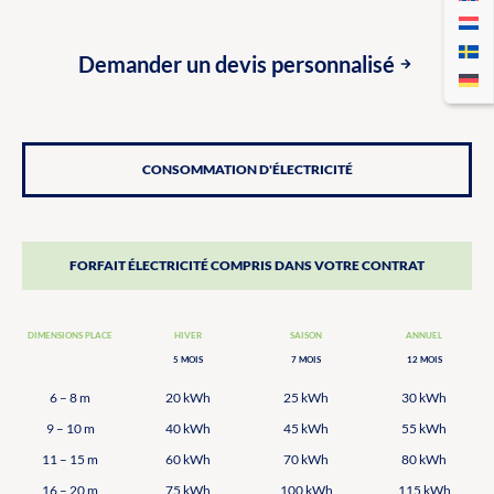
Demander un devis personnalisé
CONSOMMATION D'ÉLECTRICITÉ
FORFAIT ÉLECTRICITÉ COMPRIS DANS VOTRE CONTRAT
DIMENSIONS PLACE
HIVER
SAISON
ANNUEL
5 MOIS
7 MOIS
12 MOIS
6 – 8 m
20 kWh
25 kWh
30 kWh
9 – 10 m
40 kWh
45 kWh
55 kWh
11 – 15 m
60 kWh
70 kWh
80 kWh
16 – 20 m
75 kWh
100 kWh
115 kWh