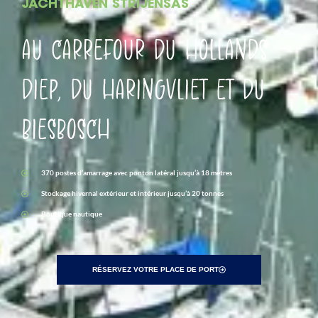
JACHTHAVEN STRIJENSAS
AU CARREFOUR DU HOLLANDS
DIEP, DU HARINGVLIET ET DU
BIESBOSCH
370 postes d’amarrage avec ponton latéral jusqu’à 18 mètres
Stockage hivernal extérieur et intérieur jusqu’à 20 tonnes
Boutique nautique
RÉSERVEZ VOTRE PLACE DE PORT