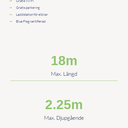
Gratis Wi-Fi
Gratis parkering
Laddstation för elbilar
Blue Flag-certifierad
18
m
Max. Längd
2.25
m
Max. Djupgående