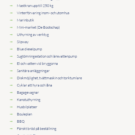
Mastkran upp till 250 kg
Vinterförvaring inom- och utomhus
Marinbutik
Mini-market (De Bootschap)
Uthyrning av verktyg
Slipway
Blue dieselpump
Sugtömningsstation och länsvattenpump
El och vatten vid bryggorna
Sanitära anläggningar
Diskmöjlighet, tvättmaskin och torktumlare
Cyklar att hyra och låna
Bagagevagnar
Kanotuthyrning
Husbilplatser
Bouleplan
BBQ
Färskt bröd på beställning