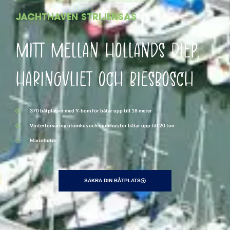
JACHTHAVEN STRIJENSAS
MITT MELLAN HOLLANDS DIEP,
HARINGVLIET OCH BIESBOSCH
370 båtplatser med Y-bom för båtar upp till 18 meter
Vinterförvaring utomhus och inomhus för båtar upp till 20 ton
Marinbutik
SÄKRA DIN BÅTPLATS