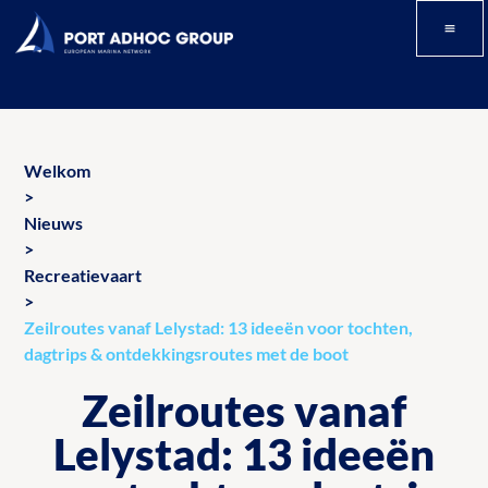
Welkom
>
Nieuws
>
Recreatievaart
>
Zeilroutes vanaf Lelystad: 13 ideeën voor tochten,
dagtrips & ontdekkingsroutes met de boot
Zeilroutes vanaf
Lelystad: 13 ideeën