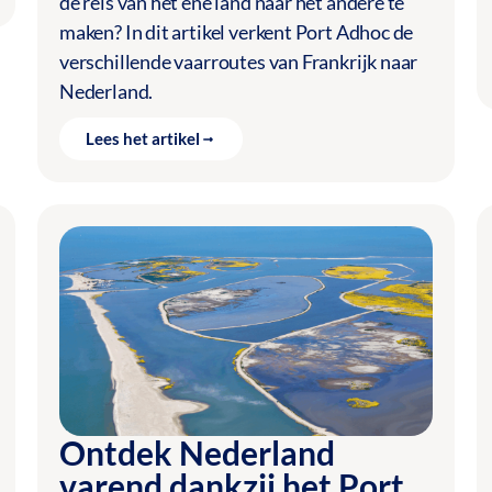
de reis van het ene land naar het andere te
maken? In dit artikel verkent Port Adhoc de
verschillende vaarroutes van Frankrijk naar
Nederland.
Lees het artikel
Ontdek Nederland
varend dankzij het Port