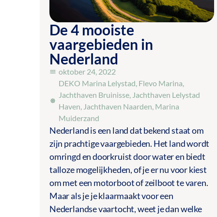
De 4 mooiste
vaargebieden in
Nederland
oktober 24, 2022
DEKO Marina Lelystad
,
Flevo Marina
,
Jachthaven Bruinisse
,
Jachthaven Lelystad
Haven
,
Jachthaven Naarden
,
Marina
Muiderzand
Nederland is een land dat bekend staat om
zijn prachtige vaargebieden. Het land wordt
omringd en doorkruist door water en biedt
talloze mogelijkheden, of je er nu voor kiest
om met een motorboot of zeilboot te varen.
Maar als je je klaarmaakt voor een
Nederlandse vaartocht, weet je dan welke