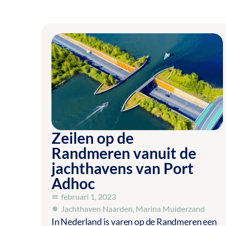
Zeilen op de
Randmeren vanuit de
jachthavens van Port
Adhoc
februari 1, 2023
Jachthaven Naarden
,
Marina Muiderzand
In Nederland is varen op de Randmeren een