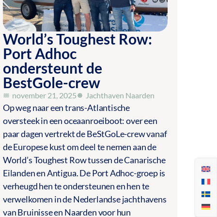
World’s Toughest Row:
Port Adhoc
ondersteunt de
BestGole-crew
november 21, 2025
Jachthaven Naarden
Op weg naar een trans-Atlantische
oversteek in een oceaanroeiboot: over een
paar dagen vertrekt de BeStGoLe-crew vanaf
de Europese kust om deel te nemen aan de
World’s Toughest Row tussen de Canarische
Eilanden en Antigua. De Port Adhoc-groep is
verheugd hen te ondersteunen en hen te
verwelkomen in de Nederlandse jachthavens
van Bruinisse en Naarden voor hun